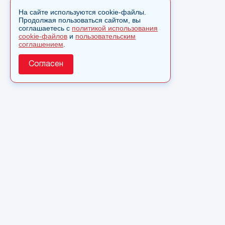
На сайте используются cookie-файлы.
Продолжая пользоваться сайтом, вы
соглашаетесь с
политикой использования
cookie-файлов
и
пользовательским
соглашением
.
Согласен
О сайте
© 2025 Сетевое издание «Monavista» зарегистрировано в
Федеральной службе по надзору в сфере связи,
информационных технологий и массовых коммуникаций
(Роскомнадзор) 15 августа 2016 года. Свидетельство о
регистрации ЭЛ № ФС 77 - 66827