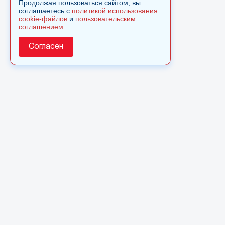
Продолжая пользоваться сайтом, вы
соглашаетесь с
политикой использования
cookie-файлов
и
пользовательским
соглашением
.
Согласен
О сайте
© 2025 Сетевое издание «Monavista» зарегистрировано в
Федеральной службе по надзору в сфере связи,
информационных технологий и массовых коммуникаций
(Роскомнадзор) 15 августа 2016 года. Свидетельство о
регистрации ЭЛ № ФС 77 - 66827
Полное или частичное использовании материалов сайта