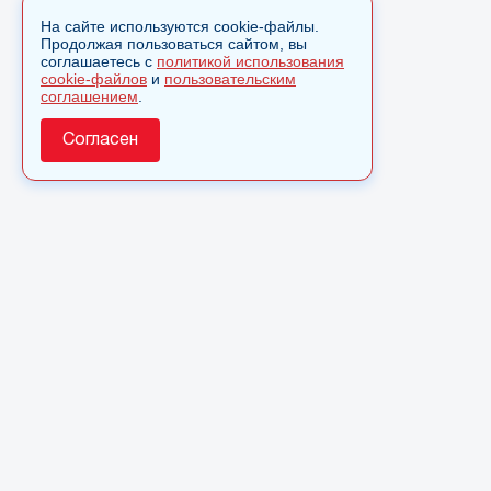
На сайте используются cookie-файлы.
Продолжая пользоваться сайтом, вы
соглашаетесь с
политикой использования
cookie-файлов
и
пользовательским
соглашением
.
Согласен
О сайте
© 2025 Сетевое издание «Monavista» зарегистрировано в
Федеральной службе по надзору в сфере связи,
информационных технологий и массовых коммуникаций
(Роскомнадзор) 15 августа 2016 года. Свидетельство о
регистрации ЭЛ № ФС 77 - 66827