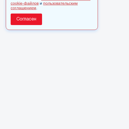
cookie-файлов
и
пользовательским
соглашением
.
Согласен
О сайте
© 2025 Сетевое издание «Monavista» зарегистрировано в
Федеральной службе по надзору в сфере связи,
информационных технологий и массовых коммуникаций
(Роскомнадзор) 15 августа 2016 года. Свидетельство о
регистрации ЭЛ № ФС 77 - 66827
Полное или частичное использовании материалов сайта
monavista.ru возможно только после письменного