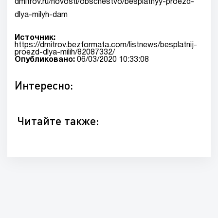
dmitrov.ru/novosti/obschestvo/besplatnyy-proezd-
dlya-milyh-dam
Источник:
https://dmitrov.bezformata.com/listnews/besplatnij-
proezd-dlya-milih/82087332/
Опубликовано:
06/03/2020 10:33:08
Интересно:
Читайте также: