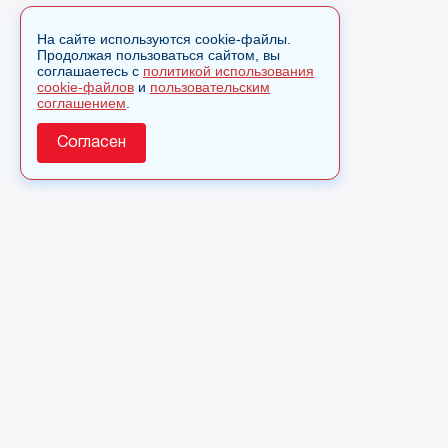
На сайте используются cookie-файлы.
Продолжая пользоваться сайтом, вы
соглашаетесь с
политикой использования
cookie-файлов
и
пользовательским
соглашением
.
Согласен
О сайте
© 2025 Сетевое издание «Monavista» зарегистрировано в
Федеральной службе по надзору в сфере связи,
информационных технологий и массовых коммуникаций
(Роскомнадзор) 15 августа 2016 года. Свидетельство о