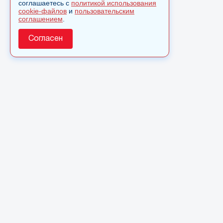
соглашаетесь с
политикой использования
cookie-файлов
и
пользовательским
соглашением
.
Согласен
О сайте
© 2025 Сетевое издание «Monavista» зарегистрировано в
Федеральной службе по надзору в сфере связи,
информационных технологий и массовых коммуникаций
(Роскомнадзор) 15 августа 2016 года. Свидетельство о
регистрации ЭЛ № ФС 77 - 66827
Полное или частичное использовании материалов сайта
monavista.ru возможно только после письменного